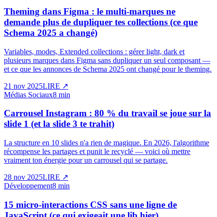
Theming dans Figma : le multi-marques ne
demande plus de dupliquer tes collections (ce que
Schema 2025 a changé)
Variables, modes, Extended collections : gérer light, dark et
plusieurs marques dans Figma sans dupliquer un seul composant —
et ce que les annonces de Schema 2025 ont changé pour le theming.
21 nov 2025
LIRE
↗
Médias Sociaux
8 min
Carrousel Instagram : 80 % du travail se joue sur la
slide 1 (et la slide 3 te trahit)
La structure en 10 slides n'a rien de magique. En 2026, l'algorithme
récompense les partages et punit le recyclé — voici où mettre
vraiment ton énergie pour un carrousel qui se partage.
28 nov 2025
LIRE
↗
Développement
8 min
15 micro-interactions CSS sans une ligne de
JavaScript (ce qui exigeait une lib hier)