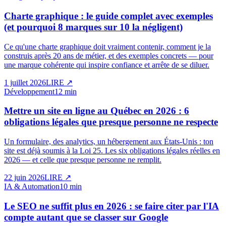
Charte graphique : le guide complet avec exemples
(et pourquoi 8 marques sur 10 la négligent)
Ce qu'une charte graphique doit vraiment contenir, comment je la
construis après 20 ans de métier, et des exemples concrets — pour
une marque cohérente qui inspire confiance et arrête de se diluer.
1 juillet 2026
LIRE
↗
Développement
12 min
Mettre un site en ligne au Québec en 2026 : 6
obligations légales que presque personne ne respecte
Un formulaire, des analytics, un hébergement aux États-Unis : ton
site est déjà soumis à la Loi 25. Les six obligations légales réelles en
2026 — et celle que presque personne ne remplit.
22 juin 2026
LIRE
↗
IA & Automation
10 min
Le SEO ne suffit plus en 2026 : se faire citer par l'IA
compte autant que se classer sur Google