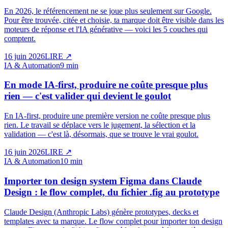
En 2026, le référencement ne se joue plus seulement sur Google.
Pour être trouvée, citée et choisie, ta marque doit être visible dans les
moteurs de réponse et l'IA générative — voici les 5 couches qui
comptent.
16 juin 2026
LIRE
↗
IA & Automation
9 min
En mode IA-first, produire ne coûte presque plus
rien — c'est valider qui devient le goulot
En IA-first, produire une première version ne coûte presque plus
rien. Le travail se déplace vers le jugement, la sélection et la
validation — c'est là, désormais, que se trouve le vrai goulot.
16 juin 2026
LIRE
↗
IA & Automation
10 min
Importer ton design system Figma dans Claude
Design : le flow complet, du fichier .fig au prototype
Claude Design (Anthropic Labs) génère prototypes, decks et
templates avec ta marque. Le flow complet pour importer ton design