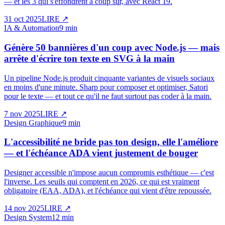
— et les 3 qui s'effondrent à coup sûr, avec React 19.
31 oct 2025
LIRE
↗
IA & Automation
9 min
Génère 50 bannières d'un coup avec Node.js — mais
arrête d'écrire ton texte en SVG à la main
Un pipeline Node.js produit cinquante variantes de visuels sociaux
en moins d'une minute. Sharp pour composer et optimiser, Satori
pour le texte — et tout ce qu'il ne faut surtout pas coder à la main.
7 nov 2025
LIRE
↗
Design Graphique
9 min
L'accessibilité ne bride pas ton design, elle l'améliore
— et l'échéance ADA vient justement de bouger
Designer accessible n'impose aucun compromis esthétique — c'est
l'inverse. Les seuils qui comptent en 2026, ce qui est vraiment
obligatoire (EAA, ADA), et l'échéance qui vient d'être repoussée.
14 nov 2025
LIRE
↗
Design System
12 min