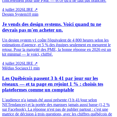
concrètement pour une PME — et ce qu'il ne faut pas brancher.
4 juillet 2026
LIRE
↗
Design System
10 min
Je vends des design systems. Voici quand tu ne
devrais pas m'en acheter un.
Un design system v1 coûte l'équivalent de 4 800 heures selon les
estimations d'agence, et 5 % des équipes seulement en mesurent le
retour. Pour la majorité des PME, la bonne réponse en 2026 est un
kit minimal — le voici, chiffré.
4 juillet 2026
LIRE
↗
Médias Sociaux
11 min
Les Québécois passent 3 h 41 par jour sur les
réseaux — et ta page en rejoint 1 % : choisis tes
plateformes comme un comptable
L'audience n'a jamais été aussi présente (3 h 41/jour selon
NETendances) et la portée des marques jamais aussi basse (1,2 %
sur Facebook). La réponse n'est pas de publier partout : c'est une
matrice de décision à trois questions, avec les chiffres québécois de