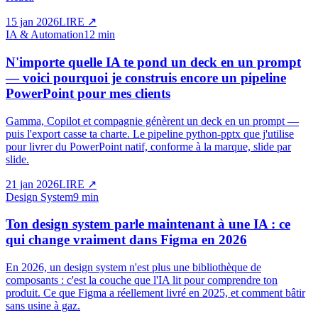
15 jan 2026
LIRE
↗
IA & Automation
12 min
N'importe quelle IA te pond un deck en un prompt
— voici pourquoi je construis encore un pipeline
PowerPoint pour mes clients
Gamma, Copilot et compagnie génèrent un deck en un prompt —
puis l'export casse ta charte. Le pipeline python-pptx que j'utilise
pour livrer du PowerPoint natif, conforme à la marque, slide par
slide.
21 jan 2026
LIRE
↗
Design System
9 min
Ton design system parle maintenant à une IA : ce
qui change vraiment dans Figma en 2026
En 2026, un design system n'est plus une bibliothèque de
composants : c'est la couche que l'IA lit pour comprendre ton
produit. Ce que Figma a réellement livré en 2025, et comment bâtir
sans usine à gaz.