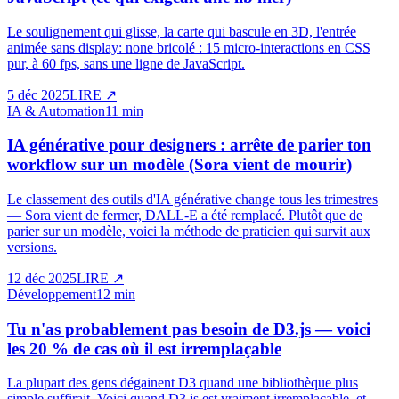
Le soulignement qui glisse, la carte qui bascule en 3D, l'entrée
animée sans display: none bricolé : 15 micro-interactions en CSS
pur, à 60 fps, sans une ligne de JavaScript.
5 déc 2025
LIRE
↗
IA & Automation
11 min
IA générative pour designers : arrête de parier ton
workflow sur un modèle (Sora vient de mourir)
Le classement des outils d'IA générative change tous les trimestres
— Sora vient de fermer, DALL-E a été remplacé. Plutôt que de
parier sur un modèle, voici la méthode de praticien qui survit aux
versions.
12 déc 2025
LIRE
↗
Développement
12 min
Tu n'as probablement pas besoin de D3.js — voici
les 20 % de cas où il est irremplaçable
La plupart des gens dégainent D3 quand une bibliothèque plus
simple suffirait. Voici quand D3.js est vraiment irremplaçable, et