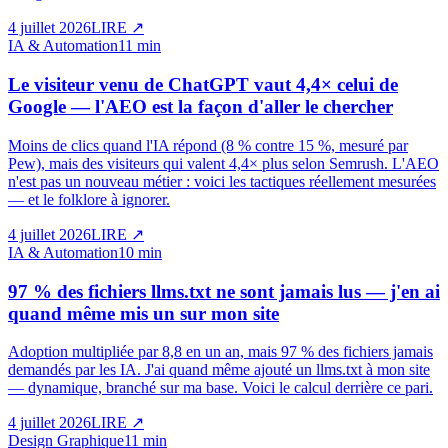
4 juillet 2026
LIRE
↗
IA & Automation
11 min
Le visiteur venu de ChatGPT vaut 4,4× celui de
Google — l'AEO est la façon d'aller le chercher
Moins de clics quand l'IA répond (8 % contre 15 %, mesuré par
Pew), mais des visiteurs qui valent 4,4× plus selon Semrush. L'AEO
n'est pas un nouveau métier : voici les tactiques réellement mesurées
— et le folklore à ignorer.
4 juillet 2026
LIRE
↗
IA & Automation
10 min
97 % des fichiers llms.txt ne sont jamais lus — j'en ai
quand même mis un sur mon site
Adoption multipliée par 8,8 en un an, mais 97 % des fichiers jamais
demandés par les IA. J'ai quand même ajouté un llms.txt à mon site
— dynamique, branché sur ma base. Voici le calcul derrière ce pari.
4 juillet 2026
LIRE
↗
Design Graphique
11 min