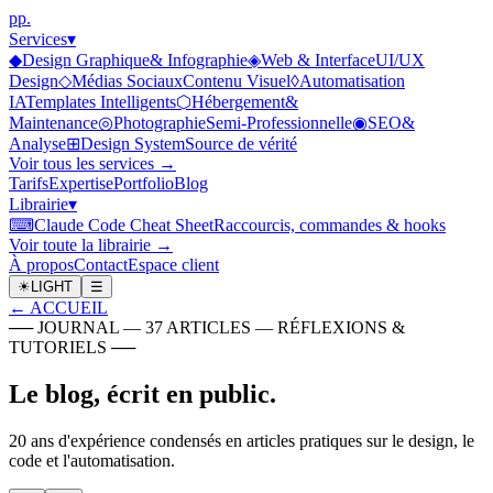
p
p
.
Services
▾
◆
Design Graphique
& Infographie
◈
Web & Interface
UI/UX
Design
◇
Médias Sociaux
Contenu Visuel
◊
Automatisation
IA
Templates Intelligents
⬡
Hébergement
&
Maintenance
◎
Photographie
Semi-Professionnelle
◉
SEO
&
Analyse
⊞
Design System
Source de vérité
Voir tous les services →
Tarifs
Expertise
Portfolio
Blog
Librairie
▾
⌨
Claude Code Cheat Sheet
Raccourcis, commandes & hooks
Voir toute la librairie →
À propos
Contact
Espace client
☀
LIGHT
☰
←
ACCUEIL
──
JOURNAL — 37 ARTICLES — RÉFLEXIONS &
TUTORIELS
──
Le
blog
,
écrit en public.
20 ans d'expérience condensés en articles pratiques sur le design, le
code et l'automatisation.