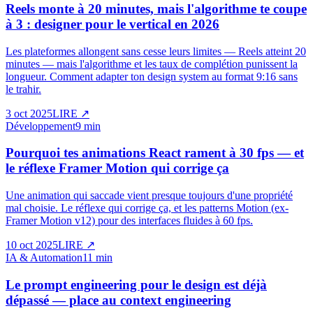
Reels monte à 20 minutes, mais l'algorithme te coupe
à 3 : designer pour le vertical en 2026
Les plateformes allongent sans cesse leurs limites — Reels atteint 20
minutes — mais l'algorithme et les taux de complétion punissent la
longueur. Comment adapter ton design system au format 9:16 sans
le trahir.
3 oct 2025
LIRE
↗
Développement
9 min
Pourquoi tes animations React rament à 30 fps — et
le réflexe Framer Motion qui corrige ça
Une animation qui saccade vient presque toujours d'une propriété
mal choisie. Le réflexe qui corrige ça, et les patterns Motion (ex-
Framer Motion v12) pour des interfaces fluides à 60 fps.
10 oct 2025
LIRE
↗
IA & Automation
11 min
Le prompt engineering pour le design est déjà
dépassé — place au context engineering