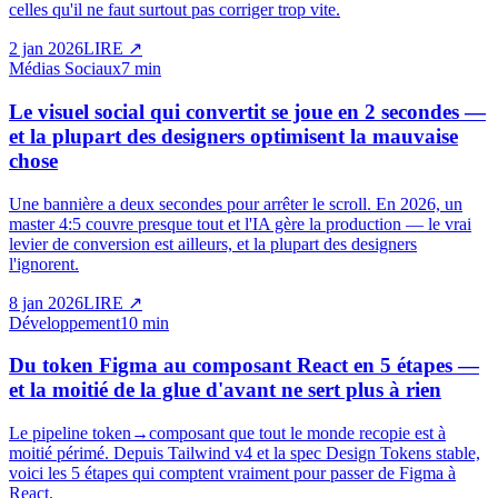
celles qu'il ne faut surtout pas corriger trop vite.
2 jan 2026
LIRE
↗
Médias Sociaux
7 min
Le visuel social qui convertit se joue en 2 secondes —
et la plupart des designers optimisent la mauvaise
chose
Une bannière a deux secondes pour arrêter le scroll. En 2026, un
master 4:5 couvre presque tout et l'IA gère la production — le vrai
levier de conversion est ailleurs, et la plupart des designers
l'ignorent.
8 jan 2026
LIRE
↗
Développement
10 min
Du token Figma au composant React en 5 étapes —
et la moitié de la glue d'avant ne sert plus à rien
Le pipeline token→composant que tout le monde recopie est à
moitié périmé. Depuis Tailwind v4 et la spec Design Tokens stable,
voici les 5 étapes qui comptent vraiment pour passer de Figma à
React.