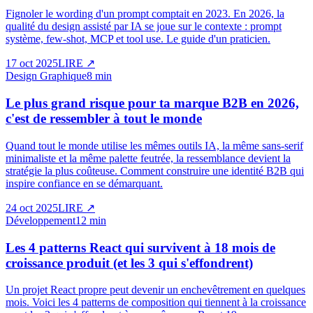
Fignoler le wording d'un prompt comptait en 2023. En 2026, la
qualité du design assisté par IA se joue sur le contexte : prompt
système, few-shot, MCP et tool use. Le guide d'un praticien.
17 oct 2025
LIRE
↗
Design Graphique
8 min
Le plus grand risque pour ta marque B2B en 2026,
c'est de ressembler à tout le monde
Quand tout le monde utilise les mêmes outils IA, la même sans-serif
minimaliste et la même palette feutrée, la ressemblance devient la
stratégie la plus coûteuse. Comment construire une identité B2B qui
inspire confiance en se démarquant.
24 oct 2025
LIRE
↗
Développement
12 min
Les 4 patterns React qui survivent à 18 mois de
croissance produit (et les 3 qui s'effondrent)
Un projet React propre peut devenir un enchevêtrement en quelques
mois. Voici les 4 patterns de composition qui tiennent à la croissance