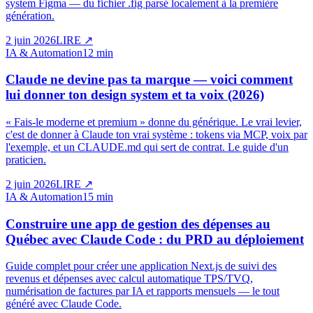
system Figma — du fichier .fig parsé localement à la première
génération.
2 juin 2026
LIRE
↗
IA & Automation
12 min
Claude ne devine pas ta marque — voici comment
lui donner ton design system et ta voix (2026)
« Fais-le moderne et premium » donne du générique. Le vrai levier,
c'est de donner à Claude ton vrai système : tokens via MCP, voix par
l'exemple, et un CLAUDE.md qui sert de contrat. Le guide d'un
praticien.
2 juin 2026
LIRE
↗
IA & Automation
15 min
Construire une app de gestion des dépenses au
Québec avec Claude Code : du PRD au déploiement
Guide complet pour créer une application Next.js de suivi des
revenus et dépenses avec calcul automatique TPS/TVQ,
numérisation de factures par IA et rapports mensuels — le tout
généré avec Claude Code.