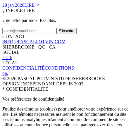
28 jan 2026
LIRE
↗
§ INFOLETTRE
Une lettre par mois.
Pas plus.
S'inscrire
CONTACT
INFO@PASCALPOTVIN.COM
SHERBROOKE · QC · CA
SOCIAL
Li
Gh
LÉGAL
CONFIDENTIALITÉ
CONDITIONS
p
p
.
©
2026
PASCAL POTVIN STUDIO
SHERBROOKE —
DESIGN INDÉPENDANT DEPUIS 2002
§ CONFIDENTIALITÉ
Vos préférences de
confidentialité
J'utilise des témoins (cookies) pour améliorer votre expérience sur ce
site. Les témoins nécessaires assurent le bon fonctionnement du site.
Les témoins analytiques m'aident à comprendre comment le site est
utilisé — aucune donnée personnelle n'est partagée avec des tiers.