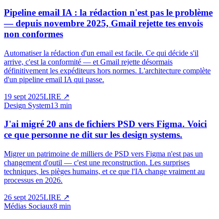
Pipeline email IA : la rédaction n'est pas le problème
— depuis novembre 2025, Gmail rejette tes envois
non conformes
Automatiser la rédaction d'un email est facile. Ce qui décide s'il
arrive, c'est la conformité — et Gmail rejette désormais
définitivement les expéditeurs hors normes. L'architecture complète
d'un pipeline email IA qui passe.
19 sept 2025
LIRE
↗
Design System
13 min
J'ai migré 20 ans de fichiers PSD vers Figma. Voici
ce que personne ne dit sur les design systems.
Migrer un patrimoine de milliers de PSD vers Figma n'est pas un
changement d'outil — c'est une reconstruction. Les surprises
techniques, les pièges humains, et ce que l'IA change vraiment au
processus en 2026.
26 sept 2025
LIRE
↗
Médias Sociaux
8 min