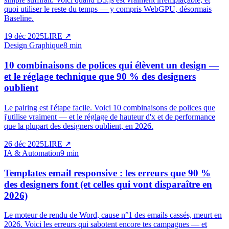
quoi utiliser le reste du temps — y compris WebGPU, désormais
Baseline.
19 déc 2025
LIRE
↗
Design Graphique
8 min
10 combinaisons de polices qui élèvent un design —
et le réglage technique que 90 % des designers
oublient
Le pairing est l'étape facile. Voici 10 combinaisons de polices que
j'utilise vraiment — et le réglage de hauteur d'x et de performance
que la plupart des designers oublient, en 2026.
26 déc 2025
LIRE
↗
IA & Automation
9 min
Templates email responsive : les erreurs que 90 %
des designers font (et celles qui vont disparaître en
2026)
Le moteur de rendu de Word, cause n°1 des emails cassés, meurt en
2026. Voici les erreurs qui sabotent encore tes campagnes — et