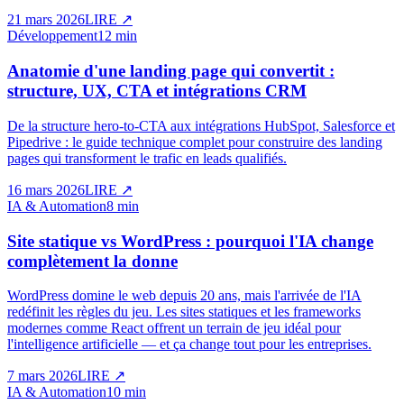
21 mars 2026
LIRE
↗
Développement
12 min
Anatomie d'une landing page qui convertit :
structure, UX, CTA et intégrations CRM
De la structure hero-to-CTA aux intégrations HubSpot, Salesforce et
Pipedrive : le guide technique complet pour construire des landing
pages qui transforment le trafic en leads qualifiés.
16 mars 2026
LIRE
↗
IA & Automation
8 min
Site statique vs WordPress : pourquoi l'IA change
complètement la donne
WordPress domine le web depuis 20 ans, mais l'arrivée de l'IA
redéfinit les règles du jeu. Les sites statiques et les frameworks
modernes comme React offrent un terrain de jeu idéal pour
l'intelligence artificielle — et ça change tout pour les entreprises.
7 mars 2026
LIRE
↗
IA & Automation
10 min