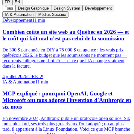
FR
EN
Tous
Design Graphique
Design System
Développement
IA & Automation
Médias Sociaux
Développement
11 min
Combien coûte un site web au Québec en 2026 — et
le coût qui fait mal n'est pas celui de la soumission
De 300 $ par année en DIY à 75 000 $ en agence : les vrais prix
québécois 2026, le budget que les soumissions ne montrent pas —
récurrents, bilinguisme, Loi 25 — et ce que l'IA change vraiment
dans la facture.
4 juillet 2026
LIRE
↗
IA & Automation
11 min
MCP expliqué : pourquoi OpenAI, Google et
Microsoft ont tous adopté l'invention d'Anthropic en
six mois
En novembre 2024, Anthropic publie un protocole open source. Six
mois plus tard, ses trois plus gros rivaux l'ont adopté ; un an plus
tard, il appartient à la Linux Foundation. Voici ce que MCP branche