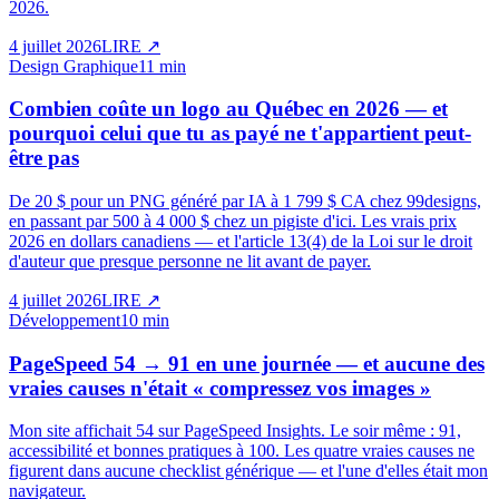
2026.
4 juillet 2026
LIRE
↗
Design Graphique
11 min
Combien coûte un logo au Québec en 2026 — et
pourquoi celui que tu as payé ne t'appartient peut-
être pas
De 20 $ pour un PNG généré par IA à 1 799 $ CA chez 99designs,
en passant par 500 à 4 000 $ chez un pigiste d'ici. Les vrais prix
2026 en dollars canadiens — et l'article 13(4) de la Loi sur le droit
d'auteur que presque personne ne lit avant de payer.
4 juillet 2026
LIRE
↗
Développement
10 min
PageSpeed 54 → 91 en une journée — et aucune des
vraies causes n'était « compressez vos images »
Mon site affichait 54 sur PageSpeed Insights. Le soir même : 91,
accessibilité et bonnes pratiques à 100. Les quatre vraies causes ne
figurent dans aucune checklist générique — et l'une d'elles était mon
navigateur.