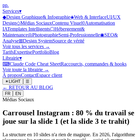
p
p
.
Services
▾
◆
Design Graphique
& Infographie
◈
Web & Interface
UI/UX
Design
◇
Médias Sociaux
Contenu Visuel
◊
Automatisation
IA
Templates Intelligents
⬡
Hébergement
&
Maintenance
◎
Photographie
Semi-Professionnelle
◉
SEO
&
Analyse
⊞
Design System
Source de vérité
Voir tous les services →
Tarifs
Expertise
Portfolio
Blog
Librairie
▾
⌨
Claude Code Cheat Sheet
Raccourcis, commandes & hooks
Voir toute la librairie →
À propos
Contact
Espace client
☀
LIGHT
☰
←
RETOUR AU BLOG
FR
EN
Médias Sociaux
Carrousel Instagram : 80 % du travail se
joue sur la slide 1 (et la slide 3 te trahit)
La structure en 10 slides n'a rien de magique. En 2026, l'algorithme