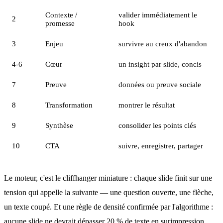
Contexte /
valider immédiatement le
2
promesse
hook
3
Enjeu
survivre au creux d'abandon
4-6
Cœur
un insight par slide, concis
7
Preuve
données ou preuve sociale
8
Transformation
montrer le résultat
9
Synthèse
consolider les points clés
10
CTA
suivre, enregistrer, partager
Le moteur, c'est le cliffhanger miniature : chaque slide finit sur une
tension qui appelle la suivante — une question ouverte, une flèche,
un texte coupé. Et une règle de densité confirmée par l'algorithme :
aucune slide ne devrait dépasser 20 % de texte en surimpression,