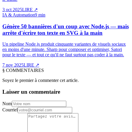
3 oct 2025
LIRE
↗
IA & Automation
9 min
Génère 50 bannières d'un coup avec Node.js — mais
arrête d'écrire ton texte en SVG à la main
Un pipeline Node.js produit cinquante variantes de visuels sociaux
en moins d'une minute. Sharp pour composer et optimiser, Satori
pour le texte — et tout ce qu'il ne faut surtout pas coder à la main.
7 nov 2025
LIRE
↗
§
COMMENTAIRES
Soyez le premier à commenter cet article.
Laisser un commentaire
Nom
Courriel