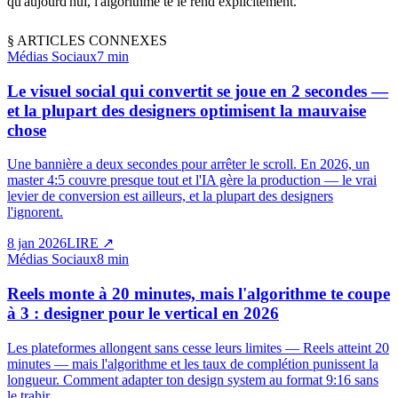
qu'aujourd'hui, l'algorithme te le rend explicitement.
§
ARTICLES CONNEXES
Médias Sociaux
7 min
Le visuel social qui convertit se joue en 2 secondes —
et la plupart des designers optimisent la mauvaise
chose
Une bannière a deux secondes pour arrêter le scroll. En 2026, un
master 4:5 couvre presque tout et l'IA gère la production — le vrai
levier de conversion est ailleurs, et la plupart des designers
l'ignorent.
8 jan 2026
LIRE
↗
Médias Sociaux
8 min
Reels monte à 20 minutes, mais l'algorithme te coupe
à 3 : designer pour le vertical en 2026
Les plateformes allongent sans cesse leurs limites — Reels atteint 20
minutes — mais l'algorithme et les taux de complétion punissent la
longueur. Comment adapter ton design system au format 9:16 sans
le trahir.