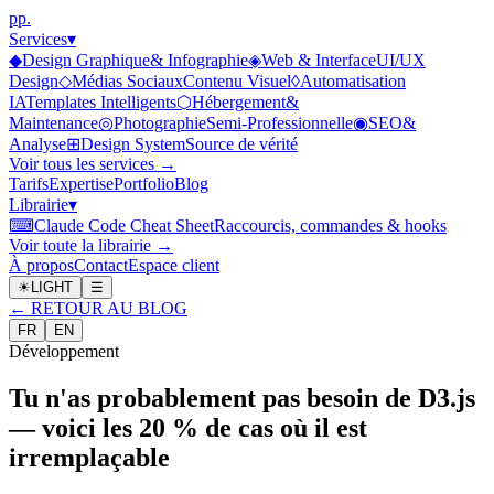
p
p
.
Services
▾
◆
Design Graphique
& Infographie
◈
Web & Interface
UI/UX
Design
◇
Médias Sociaux
Contenu Visuel
◊
Automatisation
IA
Templates Intelligents
⬡
Hébergement
&
Maintenance
◎
Photographie
Semi-Professionnelle
◉
SEO
&
Analyse
⊞
Design System
Source de vérité
Voir tous les services →
Tarifs
Expertise
Portfolio
Blog
Librairie
▾
⌨
Claude Code Cheat Sheet
Raccourcis, commandes & hooks
Voir toute la librairie →
À propos
Contact
Espace client
☀
LIGHT
☰
←
RETOUR AU BLOG
FR
EN
Développement
Tu n'as probablement pas besoin de D3.js
— voici les 20 % de cas où il est
irremplaçable