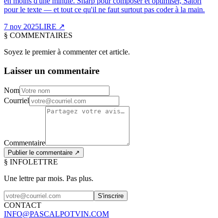
en moins d'une minute. Sharp pour composer et optimiser, Satori
pour le texte — et tout ce qu'il ne faut surtout pas coder à la main.
7 nov 2025
LIRE
↗
§
COMMENTAIRES
Soyez le premier à commenter cet article.
Laisser un commentaire
Nom
Courriel
Commentaire
Publier le commentaire ↗
§ INFOLETTRE
Une lettre par mois.
Pas plus.
S'inscrire
CONTACT
INFO@PASCALPOTVIN.COM