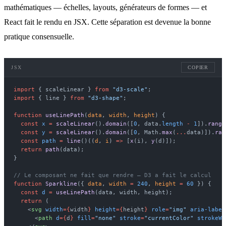
mathématiques — échelles, layouts, générateurs de formes — et
React fait le rendu en JSX
. Cette séparation est devenue la bonne
pratique consensuelle.
JSX
COPIER
import
 { scaleLinear } 
from
 "d3-scale"
;
import
 { line } 
from
 "d3-shape"
;
function
 useLinePath
(
data
, 
width
, 
height
) {
  const
 x
 =
 scaleLinear
().
domain
([
0
, data.
length
 -
 1
]).
range
  const
 y
 =
 scaleLinear
().
domain
([
0
, Math.
max
(
...
data)]).
ran
  const
 path
 =
 line
()((
d
, 
i
) 
=>
 [
x
(i), 
y
(d)]);
  return
 path
(data);
}
// Le composant ne fait que rendre — D3 a fait le calcul
function
 Sparkline
({ 
data
, 
width
 =
 240
, 
height
 =
 60
 }) {
  const
 d
 =
 useLinePath
(data, width, height);
  return
 (
    <
svg
 width
={
width
}
 height
={
height
}
 role
=
"img"
 aria-label
      <
path
 d
={
d
}
 fill
=
"none"
 stroke
=
"currentColor"
 strokeWi