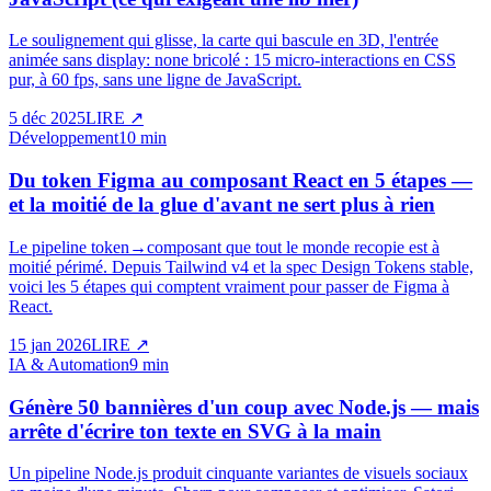
Le soulignement qui glisse, la carte qui bascule en 3D, l'entrée
animée sans display: none bricolé : 15 micro-interactions en CSS
pur, à 60 fps, sans une ligne de JavaScript.
5 déc 2025
LIRE
↗
Développement
10 min
Du token Figma au composant React en 5 étapes —
et la moitié de la glue d'avant ne sert plus à rien
Le pipeline token→composant que tout le monde recopie est à
moitié périmé. Depuis Tailwind v4 et la spec Design Tokens stable,
voici les 5 étapes qui comptent vraiment pour passer de Figma à
React.
15 jan 2026
LIRE
↗
IA & Automation
9 min
Génère 50 bannières d'un coup avec Node.js — mais
arrête d'écrire ton texte en SVG à la main
Un pipeline Node.js produit cinquante variantes de visuels sociaux