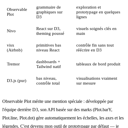
grammaire de
exploration et
Observable
graphiques sur
prototypage en quelques
Plot
D3
lignes
React sur D3,
visuels soignés clés en
Nivo
theming poussé
main
visx
primitives bas
contrôle fin sans tout
(Airbnb)
niveau React
réécrire en D3
dashboards +
Tremor
tableaux de bord produit
Tailwind natif
bas niveau,
visualisations vraiment
D3.js (pur)
contrôle total
sur mesure
Observable Plot mérite une mention spéciale : développée par
l'équipe derrière D3, son API basée sur des marks (Plot.barY,
Plot.line, Plot.dot) gère automatiquement les échelles, les axes et les
légendes. C'est devenu mon outil de prototypage par défaut — je