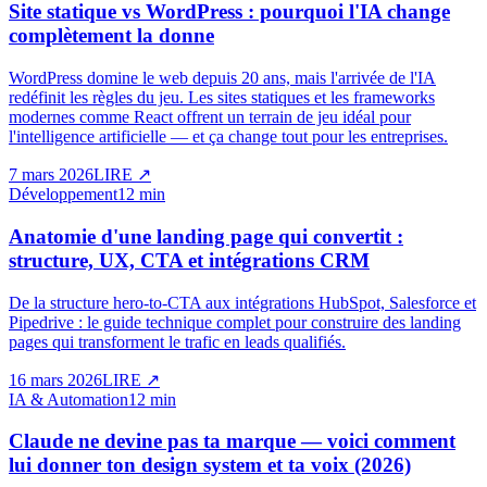
Site statique vs WordPress : pourquoi l'IA change
complètement la donne
WordPress domine le web depuis 20 ans, mais l'arrivée de l'IA
redéfinit les règles du jeu. Les sites statiques et les frameworks
modernes comme React offrent un terrain de jeu idéal pour
l'intelligence artificielle — et ça change tout pour les entreprises.
7 mars 2026
LIRE
↗
Développement
12 min
Anatomie d'une landing page qui convertit :
structure, UX, CTA et intégrations CRM
De la structure hero-to-CTA aux intégrations HubSpot, Salesforce et
Pipedrive : le guide technique complet pour construire des landing
pages qui transforment le trafic en leads qualifiés.
16 mars 2026
LIRE
↗
IA & Automation
12 min
Claude ne devine pas ta marque — voici comment
lui donner ton design system et ta voix (2026)