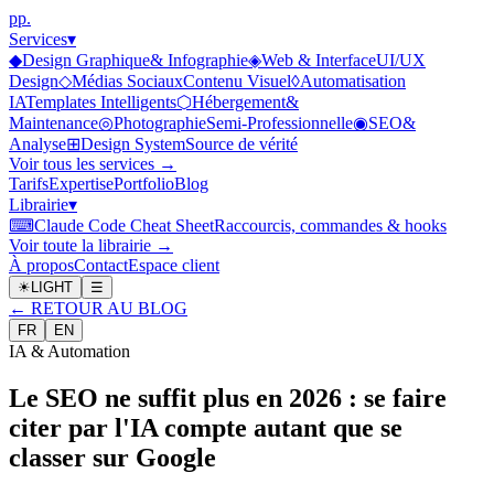
p
p
.
Services
▾
◆
Design Graphique
& Infographie
◈
Web & Interface
UI/UX
Design
◇
Médias Sociaux
Contenu Visuel
◊
Automatisation
IA
Templates Intelligents
⬡
Hébergement
&
Maintenance
◎
Photographie
Semi-Professionnelle
◉
SEO
&
Analyse
⊞
Design System
Source de vérité
Voir tous les services →
Tarifs
Expertise
Portfolio
Blog
Librairie
▾
⌨
Claude Code Cheat Sheet
Raccourcis, commandes & hooks
Voir toute la librairie →
À propos
Contact
Espace client
☀
LIGHT
☰
←
RETOUR AU BLOG
FR
EN
IA & Automation
Le SEO ne suffit plus en 2026 : se faire
citer par l'IA compte autant que se
classer sur Google