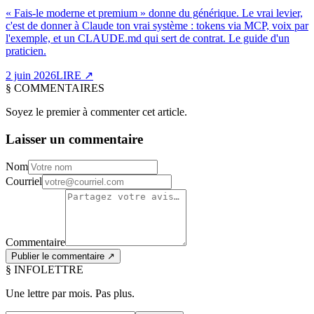
« Fais-le moderne et premium » donne du générique. Le vrai levier,
c'est de donner à Claude ton vrai système : tokens via MCP, voix par
l'exemple, et un CLAUDE.md qui sert de contrat. Le guide d'un
praticien.
2 juin 2026
LIRE
↗
§
COMMENTAIRES
Soyez le premier à commenter cet article.
Laisser un commentaire
Nom
Courriel
Commentaire
Publier le commentaire ↗
§ INFOLETTRE
Une lettre par mois.
Pas plus.