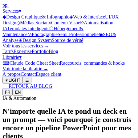
p
p
.
Services
▾
◆
Design Graphique
& Infographie
◈
Web & Interface
UI/UX
Design
◇
Médias Sociaux
Contenu Visuel
◊
Automatisation
IA
Templates Intelligents
⬡
Hébergement
&
Maintenance
◎
Photographie
Semi-Professionnelle
◉
SEO
&
Analyse
⊞
Design System
Source de vérité
Voir tous les services →
Tarifs
Expertise
Portfolio
Blog
Librairie
▾
⌨
Claude Code Cheat Sheet
Raccourcis, commandes & hooks
Voir toute la librairie →
À propos
Contact
Espace client
☀
LIGHT
☰
←
RETOUR AU BLOG
FR
EN
IA & Automation
N'importe quelle IA te pond un deck en
un prompt — voici pourquoi je construis
encore un pipeline PowerPoint pour mes
clients