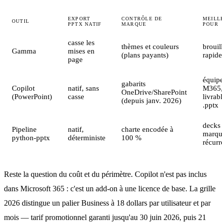
EXPORT
CONTRÔLE DE
MEILL
OUTIL
PPTX NATIF
MARQUE
POUR
casse les
thèmes et couleurs
brouil
Gamma
mises en
(plans payants)
rapide
page
équip
gabarits
Copilot
natif, sans
M365
OneDrive/SharePoint
(PowerPoint)
casse
livrab
(depuis janv. 2026)
.pptx
decks
Pipeline
natif,
charte encodée à
marq
python-pptx
déterministe
100 %
récurr
Reste la question du coût et du périmètre. Copilot n'est pas inclus
dans Microsoft 365 : c'est un add-on à une licence de base. La grille
2026 distingue un palier Business à 18 dollars par utilisateur et par
mois — tarif promotionnel garanti jusqu'au 30 juin 2026, puis 21