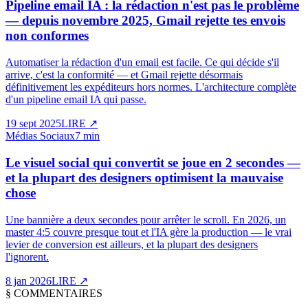
Pipeline email IA : la rédaction n'est pas le problème
— depuis novembre 2025, Gmail rejette tes envois
non conformes
Automatiser la rédaction d'un email est facile. Ce qui décide s'il
arrive, c'est la conformité — et Gmail rejette désormais
définitivement les expéditeurs hors normes. L'architecture complète
d'un pipeline email IA qui passe.
19 sept 2025
LIRE
↗
Médias Sociaux
7 min
Le visuel social qui convertit se joue en 2 secondes —
et la plupart des designers optimisent la mauvaise
chose
Une bannière a deux secondes pour arrêter le scroll. En 2026, un
master 4:5 couvre presque tout et l'IA gère la production — le vrai
levier de conversion est ailleurs, et la plupart des designers
l'ignorent.
8 jan 2026
LIRE
↗
§
COMMENTAIRES