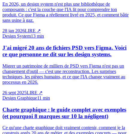
En 2026, un design system n'est plus une bibliothèque de
composants : c'est la couche que l'IA lit pour comprendre ton
produit. Ce que Figma a réellement livré en 2025, et comment bâtir
sans usine à gaz.
28 jan 2026
LIRE
↗
Design System
13 min
J'ai migré 20 ans de fichiers PSD vers Figma. Voici
ce que personne ne dit sur les design systems.
Migrer un patrimoine de milliers de PSD vers Figma n'est pas un
changement d'outil — c'est une reconstruction. Les surprises
techniques, les pièges humains, et ce que l'IA change vraiment au
processus en 2026.
26 sept 2025
LIRE
↗
Design Graphique
11 min
Charte graphique : le guide complet avec exemples
(et pourquoi 8 marques sur 10 la négligent)
Ce qu'une charte graphique doit vraiment contenir, comment je la
construis après 20 ans de métier, et des exemples concrets — pour