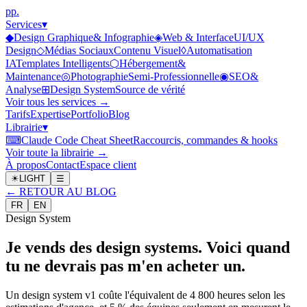
p
p
.
Services
▾
◆
Design Graphique
& Infographie
◈
Web & Interface
UI/UX
Design
◇
Médias Sociaux
Contenu Visuel
◊
Automatisation
IA
Templates Intelligents
⬡
Hébergement
&
Maintenance
◎
Photographie
Semi-Professionnelle
◉
SEO
&
Analyse
⊞
Design System
Source de vérité
Voir tous les services →
Tarifs
Expertise
Portfolio
Blog
Librairie
▾
⌨
Claude Code Cheat Sheet
Raccourcis, commandes & hooks
Voir toute la librairie →
À propos
Contact
Espace client
☀
LIGHT
☰
←
RETOUR AU BLOG
FR
EN
Design System
Je vends des design systems. Voici quand
tu ne devrais pas m'en acheter un.
Un design system v1 coûte l'équivalent de 4 800 heures selon les