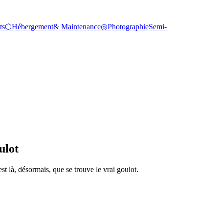
ts
⬡
Hébergement
& Maintenance
◎
Photographie
Semi-
ulot
st là, désormais, que se trouve le vrai goulot.