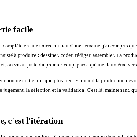
tie facile
e complète en une soirée au lieu d'une semaine, j'ai compris que
nsisté à produire : dessiner, coder, rédiger, assembler. La produc
rief, on visait juste du premier coup, parce qu'une deuxième vers
ersion ne coûte presque plus rien. Et quand la production devien
 le jugement, la sélection et la validation. C'est là, maintenant, q
e, c'est l'itération
fie, on exécute, on livre. Comme chaque version demande du temp