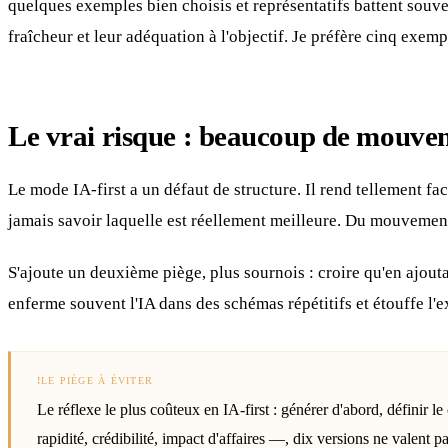
quelques exemples bien choisis et représentatifs battent souve
fraîcheur et leur adéquation à l'objectif. Je préfère cinq ex
Le vrai risque : beaucoup de mouvem
Le mode IA-first a un défaut de structure. Il rend tellement fa
jamais savoir laquelle est réellement meilleure. Du mouveme
S'ajoute un deuxième piège, plus sournois : croire qu'en ajouta
enferme souvent l'IA dans des schémas répétitifs et étouffe l'
!
LE PIÈGE À ÉVITER
Le réflexe le plus coûteux en IA-first : générer d'abord, définir le
rapidité, crédibilité, impact d'affaires —, dix versions ne valent pa