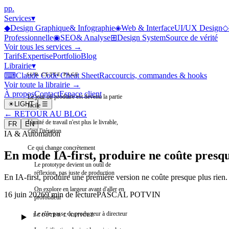
p
p
.
Services
▾
◆
Design Graphique
& Infographie
◈
Web & Interface
UI/UX Design
◇
Professionnelle
◉
SEO
& Analyse
⊞
Design System
Source de vérité
Voir tous les services →
Tarifs
Expertise
Portfolio
Blog
Librairie
▾
⌨
Claude Code Cheat Sheet
Raccourcis, commandes & hooks
SUR CETTE PAGE
Voir toute la librairie →
À propos
Contact
Espace client
Le jour où produire est devenu la partie
☀
LIGHT
☰
facile
←
RETOUR AU BLOG
L'unité de travail n'est plus le livrable,
FR
EN
c'est l'itération
IA & Automation
Ce qui change concrètement
En mode IA-first, produire ne coûte presque
Le prototype devient un outil de
réflexion, pas juste de production
En IA-first, produire une première version ne coûte presque plus rien. L
On explore en largeur avant d'aller en
16 juin 2026
9 min
de lecture
PASCAL POTVIN
profondeur
Le rôle passe de producteur à directeur
ÉCOUTER L'ARTICLE