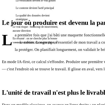
La vérification devient le vrai goulot
Le contexte devient l'actif principal
La qualité des données devient
stratégique
Le jour où produire est devenu la par
Le vrai risque : beaucoup de mouvement,
aucune direction
L
a première fois que j'ai bâti une maquette fonctionnell
En résumé : on ne cherche plus la bonne
— le métier. Longtemps, l'essentiel de mon travail a co
version, on cherche à la trouver plus vite
la protéger. On planifiait longuement, on validait le b
En mode IA-first, ce calcul s'effondre. Produire une première v
— c'est l'endroit où se trouve le travail. Il glisse en aval, vers
L'unité de travail n'est plus le livrabl
Dans un modèle classique, on avance en ligne droite : on plani