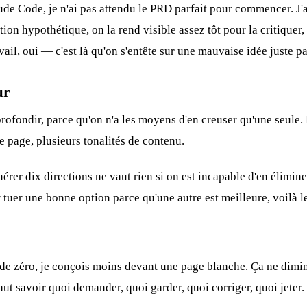
aude Code
, je n'ai pas attendu le PRD parfait pour commencer. J'
tion hypothétique, on la rend visible assez tôt pour la critique
ail, oui — c'est là qu'on s'entête sur une mauvaise idée juste pa
ur
profondir, parce qu'on n'a les moyens d'en creuser qu'une seule. L
e page, plusieurs tonalités de contenu.
érer dix directions ne vaut rien si on est incapable d'en élimin
r tuer une bonne option parce qu'une autre est meilleure, voilà le
r de zéro, je conçois moins devant une page blanche. Ça ne diminu
 faut savoir quoi demander, quoi garder, quoi corriger, quoi jeter.